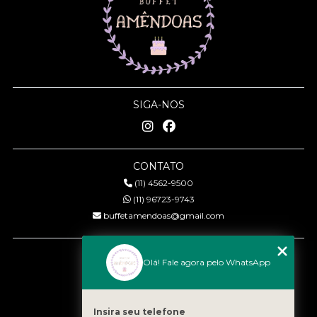
SIGA-NOS
CONTATO
(11) 4562-9500
(11) 96723-9743
buffetamendoas@gmail.com
MENU
Olá! Fale agora pelo WhatsApp
Início
Quem somos
Serviços
Insira seu telefone