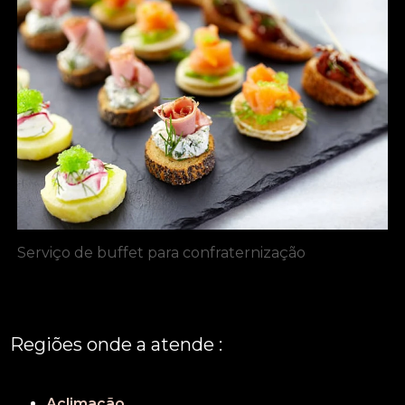
Serviço de buffet para confraternização
Regiões onde a atende :
REGIÃO CENTRAL
GRANDE SÃO PAULO
São Paulo
Aclimação