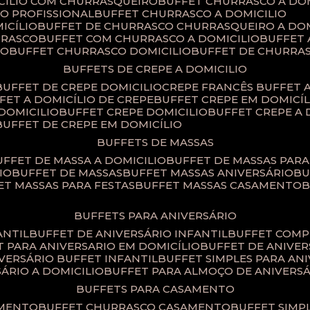
ICILIO COM CHURRASQUEIRO
BUFFET CHURRASCO A DO
IO PROFISSIONAL
BUFFET CHURRASCO A DOMICILIO
ICÍLIO
BUFFET DE CHURRASCO CHURRASQUEIRO A DOM
RRASCO
BUFFET COM CHURRASCO A DOMICILIO
BUFFET
CO
BUFFET CHURRASCO DOMICILIO
BUFFET DE CHURRA
BUFFETS DE CREPE A DOMICILIO
BUFFET DE CREPE DOMICILIO
CREPE FRANCÊS BUFFET 
FFET A DOMICÍLIO DE CREPE
BUFFET CREPE EM DOMICÍL
 DOMICILIO
BUFFET CREPE DOMICILIO
BUFFET CREPE A
BUFFET DE CREPE EM DOMICÍLIO
BUFFETS DE MASSAS
BUFFET DE MASSA A DOMICILIO
BUFFET DE MASSAS PAR
IO
BUFFET DE MASSAS
BUFFET MASSAS ANIVERSÁRIO
B
FET MASSAS PARA FESTAS
BUFFET MASSAS CASAMENTO
BUFFETS PARA ANIVERSÁRIO
ANTIL
BUFFET DE ANIVERSÁRIO INFANTIL
BUFFET COM
ET PARA ANIVERSARIO EM DOMICÍLIO
BUFFET DE ANIVE
IVERSÁRIO BUFFET INFANTIL
BUFFET SIMPLES PARA AN
SÁRIO A DOMICILIO
BUFFET PARA ALMOÇO DE ANIVERS
BUFFETS PARA CASAMENTO
AMENTO
BUFFET CHURRASCO CASAMENTO
BUFFET SIM