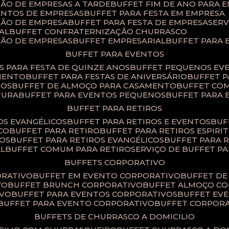
ÇÃO DE EMPRESAS A TARDE
BUFFET FIM DE ANO PARA 
ENTOS DE EMPRESAS
BUFFET PARA FESTA EM EMPRESA
ÇÃO DE EMPRESA
BUFFET PARA FESTA DE EMPRESA
SER
AL
BUFFET CONFRATERNIZAÇÃO CHURRASCO
ÇÃO DE EMPRESAS
BUFFET EMPRESARIAL
BUFFET PARA
BUFFET PARA EVENTOS
TS PARA FESTA DE QUINZE ANOS
BUFFET PEQUENOS EV
AMENTO
BUFFET PARA FESTAS DE ANIVERSÁRIO
BUFFET 
TOS
BUFFET DE ALMOÇO PARA CASAMENTO
BUFFET CO
TURA
BUFFET PARA EVENTOS PEQUENOS
BUFFET PARA
BUFFET PARA RETIROS
TOS EVANGÉLICOS
BUFFET PARA RETIROS E EVENTOS
BU
CO
BUFFET PARA RETIRO
BUFFET PARA RETIROS ESPIRI
SOS
BUFFET PARA RETIROS EVANGÉLICOS
BUFFET PARA 
AL
BUFFET COMUM PARA RETIRO​
SERVIÇO DE BUFFET P
BUFFETS CORPORATIVO
ORATIVO
BUFFET EM EVENTO CORPORATIVO
BUFFET D
VO
BUFFET BRUNCH CORPORATIVO
BUFFET ALMOÇO C
IVO
BUFFET PARA EVENTOS CORPORATIVOS
BUFFET E
BUFFET PARA EVENTO CORPORATIVO
BUFFET CORPOR
BUFFETS DE CHURRASCO A DOMICILIO