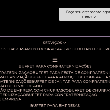
Faça seu orçamento ago
ecialistas!
mesmo
SERVIÇOS
IO
BODAS
CASAMENTO
CORPORATIVO
DEBUTANTE
OUTR
BUFFET PARA CONFRATERNIZAÇÕES
NFRATERNIZAÇÃO
BUFFET PARA FESTA DE CONFRATERN
FRATERNIZAÇÃO
BUFFET PARA ALMOÇO DE CONFRATER
RATERNIZAÇÕES​
BUFFET DE JANTAR PARA CONFRATERN
ÃO DE FINAL DE ANO​
ÇÃO DE EMPRESA COM CHURRASCO
BUFFET DE CHURR
ATERNIZAÇÃO
BUFFET PARA CONFRATERNIZAÇÃO
E EMPRESA
BUFFET PARA EMPRESAS