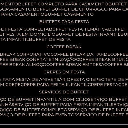
SAMENTO
BUFFET COMPLETO PARA CASAMENTO
BUFFE
S
CASAMENTO BUFFET
BUFFET DE CHURRASCO PARA 
T PARA CASAMENTO
BUFFET CASAMENTO
BUFFETS PARA FESTA
FET FESTA COMPLETA
BUFFET FESTA TEMÁTICA
BUFFET
FET FESTA EM DOMICÍLIO
BUFFET DE FESTA INFANTIL
B
STA INFANTIL
BUFFET DE FESTA
COFFEE BREAK
E BREAK CORPORATIVO
COFFEE BREAK DA TARDE
COFFE
FFEE BREAK CONFRATERNIZAÇÃO
COFFEE BREAK BRUN
FFEE BREAK ALMOÇO
COFFEE BREAK EMPRESA
COFFEE 
CREPES EM FESTA
PE PARA FESTA DE ANIVERSÁRIO
FESTA CREPE
CREPE DE 
OM CREPE
CREPE PARA FESTA INFANTIL
CREPE FESTA
CR
SERVIÇOS DE BUFFET
IÇO DE BUFFET INFANTIL A DOMICILIO
SERVIÇO BUFFET
MANHÃ
SERVIÇO DE BUFFET PARA FESTA INFANTIL
SERVI
ERVIÇO DE BUFFET COMPLETO
SERVIÇO DE BUFFET INFA
ERVIÇO DE BUFFET PARA EVENTOS
SERVIÇO DE BUFFET 