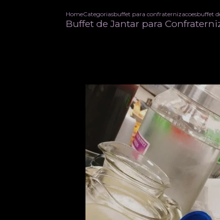
Home
Categorias
buffet para confraternizacoes
buffet 
Buffet de Jantar para Confratern