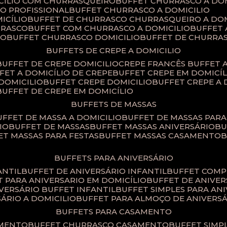
ICILIO COM CHURRASQUEIRO
BUFFET CHURRASCO A DO
IO PROFISSIONAL
BUFFET CHURRASCO A DOMICILIO
ICÍLIO
BUFFET DE CHURRASCO CHURRASQUEIRO A DOM
RRASCO
BUFFET COM CHURRASCO A DOMICILIO
BUFFET
CO
BUFFET CHURRASCO DOMICILIO
BUFFET DE CHURRA
BUFFETS DE CREPE A DOMICILIO
BUFFET DE CREPE DOMICILIO
CREPE FRANCÊS BUFFET 
FFET A DOMICÍLIO DE CREPE
BUFFET CREPE EM DOMICÍL
 DOMICILIO
BUFFET CREPE DOMICILIO
BUFFET CREPE A
BUFFET DE CREPE EM DOMICÍLIO
BUFFETS DE MASSAS
BUFFET DE MASSA A DOMICILIO
BUFFET DE MASSAS PAR
IO
BUFFET DE MASSAS
BUFFET MASSAS ANIVERSÁRIO
B
FET MASSAS PARA FESTAS
BUFFET MASSAS CASAMENTO
BUFFETS PARA ANIVERSÁRIO
ANTIL
BUFFET DE ANIVERSÁRIO INFANTIL
BUFFET COM
ET PARA ANIVERSARIO EM DOMICÍLIO
BUFFET DE ANIVE
IVERSÁRIO BUFFET INFANTIL
BUFFET SIMPLES PARA AN
SÁRIO A DOMICILIO
BUFFET PARA ALMOÇO DE ANIVERS
BUFFETS PARA CASAMENTO
AMENTO
BUFFET CHURRASCO CASAMENTO
BUFFET SIM