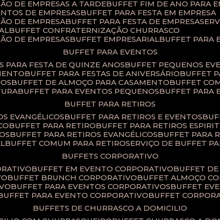
ÇÃO DE EMPRESAS A TARDE
BUFFET FIM DE ANO PARA 
ENTOS DE EMPRESAS
BUFFET PARA FESTA EM EMPRESA
ÇÃO DE EMPRESA
BUFFET PARA FESTA DE EMPRESA
SER
AL
BUFFET CONFRATERNIZAÇÃO CHURRASCO
ÇÃO DE EMPRESAS
BUFFET EMPRESARIAL
BUFFET PARA
BUFFET PARA EVENTOS
TS PARA FESTA DE QUINZE ANOS
BUFFET PEQUENOS EV
AMENTO
BUFFET PARA FESTAS DE ANIVERSÁRIO
BUFFET 
TOS
BUFFET DE ALMOÇO PARA CASAMENTO
BUFFET CO
TURA
BUFFET PARA EVENTOS PEQUENOS
BUFFET PARA
BUFFET PARA RETIROS
TOS EVANGÉLICOS
BUFFET PARA RETIROS E EVENTOS
BU
CO
BUFFET PARA RETIRO
BUFFET PARA RETIROS ESPIRI
SOS
BUFFET PARA RETIROS EVANGÉLICOS
BUFFET PARA 
AL
BUFFET COMUM PARA RETIRO​
SERVIÇO DE BUFFET P
BUFFETS CORPORATIVO
ORATIVO
BUFFET EM EVENTO CORPORATIVO
BUFFET D
VO
BUFFET BRUNCH CORPORATIVO
BUFFET ALMOÇO C
IVO
BUFFET PARA EVENTOS CORPORATIVOS
BUFFET E
BUFFET PARA EVENTO CORPORATIVO
BUFFET CORPOR
BUFFETS DE CHURRASCO A DOMICILIO