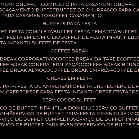
SAMENTO
BUFFET COMPLETO PARA CASAMENTO
BUFFE
S
CASAMENTO BUFFET
BUFFET DE CHURRASCO PARA 
T PARA CASAMENTO
BUFFET CASAMENTO
BUFFETS PARA FESTA
FET FESTA COMPLETA
BUFFET FESTA TEMÁTICA
BUFFET
FET FESTA EM DOMICÍLIO
BUFFET DE FESTA INFANTIL
B
STA INFANTIL
BUFFET DE FESTA
COFFEE BREAK
E BREAK CORPORATIVO
COFFEE BREAK DA TARDE
COFFE
FFEE BREAK CONFRATERNIZAÇÃO
COFFEE BREAK BRUN
FFEE BREAK ALMOÇO
COFFEE BREAK EMPRESA
COFFEE 
CREPES EM FESTA
PE PARA FESTA DE ANIVERSÁRIO
FESTA CREPE
CREPE DE 
OM CREPE
CREPE PARA FESTA INFANTIL
CREPE FESTA
CR
SERVIÇOS DE BUFFET
IÇO DE BUFFET INFANTIL A DOMICILIO
SERVIÇO BUFFET
MANHÃ
SERVIÇO DE BUFFET PARA FESTA INFANTIL
SERVI
ERVIÇO DE BUFFET COMPLETO
SERVIÇO DE BUFFET INFA
ERVIÇO DE BUFFET PARA EVENTOS
SERVIÇO DE BUFFET 