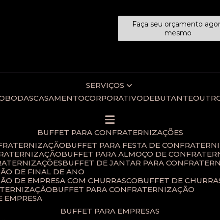
Faça seu orçamento ago
ecialistas!
mesmo
SERVIÇOS
IO
BODAS
CASAMENTO
CORPORATIVO
DEBUTANTE
OUTR
BUFFET PARA CONFRATERNIZAÇÕES
NFRATERNIZAÇÃO
BUFFET PARA FESTA DE CONFRATERN
FRATERNIZAÇÃO
BUFFET PARA ALMOÇO DE CONFRATER
RATERNIZAÇÕES​
BUFFET DE JANTAR PARA CONFRATERN
ÃO DE FINAL DE ANO​
ÇÃO DE EMPRESA COM CHURRASCO
BUFFET DE CHURR
ATERNIZAÇÃO
BUFFET PARA CONFRATERNIZAÇÃO
E EMPRESA
BUFFET PARA EMPRESAS