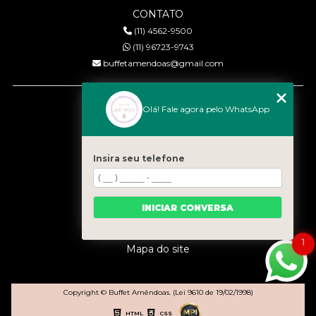
CONTATO
(11) 4562-9500
(11) 96723-9743
buffetamendoas@gmail.com
MENU
Olá! Fale agora pelo WhatsApp
Início
Quem somos
Serviços
Insira seu telefone
Eventos
Gastronomia
INICIAR CONVERSA
Contato
Categorias
1
Mapa do site
Copyright © Buffet Amêndoas. (Lei 9610 de 19/02/1998)
HTML
CSS