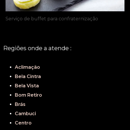
Serviço de buffet para confraternização
Regiões onde a atende :
REGIÃO CENTRAL
GRANDE SÃO PAULO
São Paulo
Aclimação
Bela Cintra
Bela Vista
Bom Retiro
Brás
Cambuci
Centro