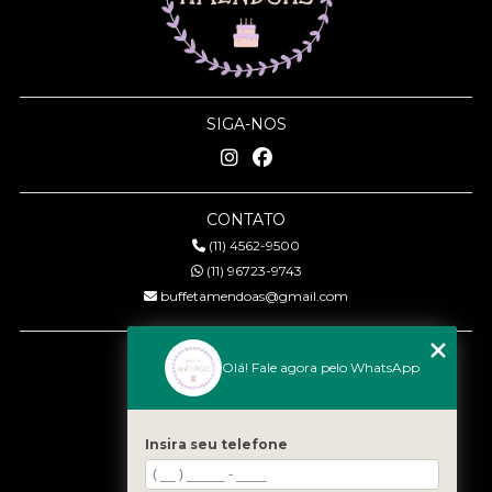
SIGA-NOS
CONTATO
(11) 4562-9500
(11) 96723-9743
buffetamendoas@gmail.com
MENU
Olá! Fale agora pelo WhatsApp
Início
Quem somos
Serviços
Insira seu telefone
Eventos