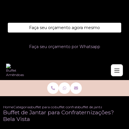
Entre em contato com um de nossos especialistas!
Faça seu orçamento agora mesmo
Faça seu orçamento por Whatsapp
Home
Categorias
buffet para confraternizacoes
buffet confraternizacao de empresa
buffet de jantar para confrater
Buffet de Jantar para Confraternizações?
Bela Vista