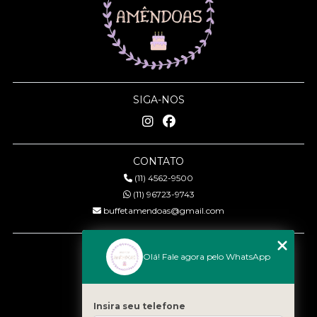
SIGA-NOS
CONTATO
(11) 4562-9500
(11) 96723-9743
buffetamendoas@gmail.com
MENU
Olá! Fale agora pelo WhatsApp
Início
Quem somos
Serviços
Insira seu telefone