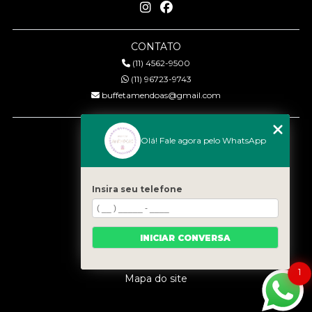
CONTATO
(11) 4562-9500
(11) 96723-9743
buffetamendoas@gmail.com
MENU
Olá! Fale agora pelo WhatsApp
Início
Quem somos
Serviços
Insira seu telefone
Eventos
Gastronomia
INICIAR CONVERSA
Contato
Categorias
1
Mapa do site