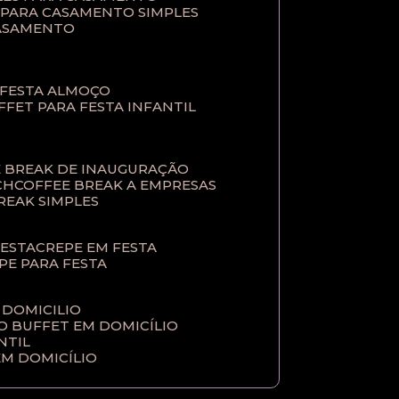
T PARA CASAMENTO SIMPLES
CASAMENTO
 FESTA ALMOÇO
UFFET PARA FESTA INFANTIL
E BREAK DE INAUGURAÇÃO
CH
COFFEE BREAK A EMPRESAS
BREAK SIMPLES
FESTA
CREPE EM FESTA
EPE PARA FESTA
 DOMICILIO
ÇO BUFFET EM DOMICÍLIO
NTIL
EM DOMICÍLIO