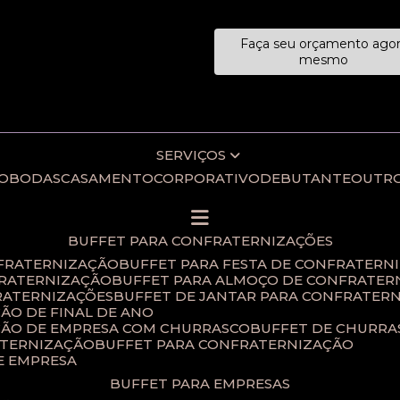
Faça seu orçamento ago
ecialistas!
mesmo
SERVIÇOS
IO
BODAS
CASAMENTO
CORPORATIVO
DEBUTANTE
OUTR
BUFFET PARA CONFRATERNIZAÇÕES
NFRATERNIZAÇÃO
BUFFET PARA FESTA DE CONFRATERN
FRATERNIZAÇÃO
BUFFET PARA ALMOÇO DE CONFRATER
RATERNIZAÇÕES​
BUFFET DE JANTAR PARA CONFRATERN
ÃO DE FINAL DE ANO​
ÇÃO DE EMPRESA COM CHURRASCO
BUFFET DE CHURR
ATERNIZAÇÃO
BUFFET PARA CONFRATERNIZAÇÃO
E EMPRESA
BUFFET PARA EMPRESAS